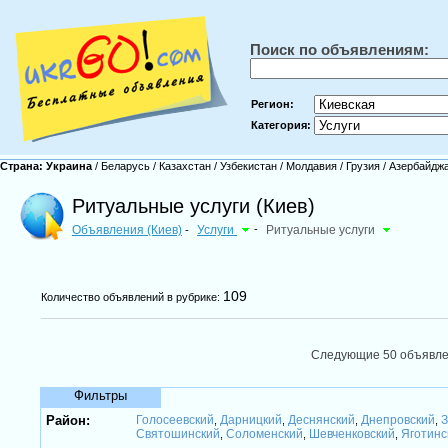
Поиск по объявлениям:
Регион:
Категория:
Страна:
Украина
/
Беларусь
/
Казахстан
/
Узбекистан
/
Молдавия
/
Грузия
/
Азербайдж
Ритуальные услуги (Киев)
Объявления (Киев)
Услуги
-
Ритуальные услуги
-
109
Количество объявлений в рубрике:
Следующие 50 объявл
Фильтры
Район:
Голосеевский
Дарницкий
Деснянский
Днепровский
З
,
,
,
,
Святошинский
Соломенский
Шевченковский
Яготинс
,
,
,