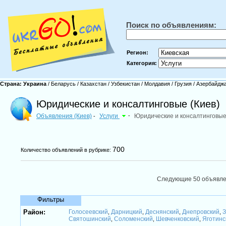
Поиск по объявлениям:
Регион:
Категория:
Страна:
Украина
/
Беларусь
/
Казахстан
/
Узбекистан
/
Молдавия
/
Грузия
/
Азербайдж
Юридические и консалтинговые (Киев)
Объявления (Киев)
Услуги
-
Юридические и консалтинговы
-
700
Количество объявлений в рубрике:
Следующие 50 объявл
Фильтры
Район:
Голосеевский
Дарницкий
Деснянский
Днепровский
З
,
,
,
,
Святошинский
Соломенский
Шевченковский
Яготинс
,
,
,