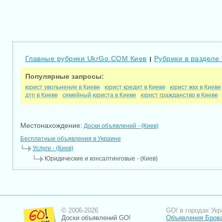
Главные рубрики UkrGo.COM Киев
Рубрики в разделе 
|
Популярные запросы:
юрист увольнение в Киеве
юрист кредит в Киеве
юрист жкх в Киеве
дтп в Киеве
семейный юриста в Киеве
юрист гражданство в Киеве
Местонахождение:
Доски объявлений - (Киев)
Бесплатные объявления в Украине
Услуги - (Киев)
Юридические и консалтинговые - (Киев)
© 2006-2026
GO! в городах Укр
Доски объявлений GO!
Объявления Бров